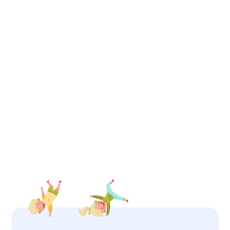
jedes Kind in seiner Einzigartigkeit gesehen, verstanden und
individuell begleitet wird. Ich freue mich, gemeinsam mit
unserem Team eine Umgebung zu gestalten, in der sich Kinder
sicher, geborgen und gefördert fühlen und in der Eltern sich
gut aufgehoben wissen.
Mehr erfahren über unseren Altag