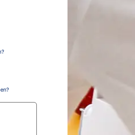
m?
len?