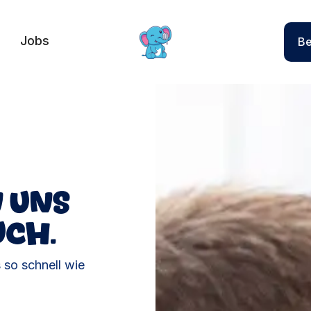
Jobs
Be
n uns
uch.
 so schnell wie